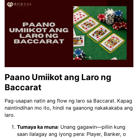
Paano Umiikot ang Laro ng
Baccarat
Pag-usapan natin ang flow ng laro sa Baccarat. Kapag
naintindihan mo ito, hindi na gaanong nakakakaba ang
laro.
Tumaya ka muna
: Unang gagawin—piliin kung
saan ilalagay ang iyong pera: Player, Banker, o