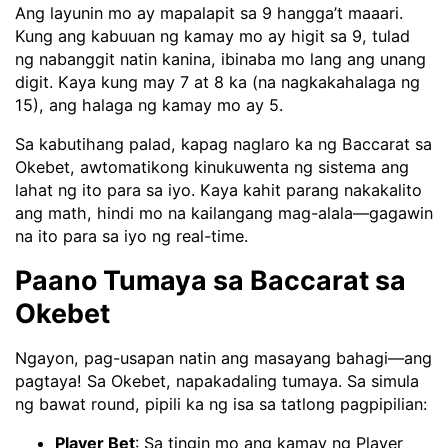
Ang layunin mo ay mapalapit sa 9 hangga’t maaari.
Kung ang kabuuan ng kamay mo ay higit sa 9, tulad
ng nabanggit natin kanina, ibinaba mo lang ang unang
digit. Kaya kung may 7 at 8 ka (na nagkakahalaga ng
15), ang halaga ng kamay mo ay 5.
Sa kabutihang palad, kapag naglaro ka ng Baccarat sa
Okebet, awtomatikong kinukuwenta ng sistema ang
lahat ng ito para sa iyo. Kaya kahit parang nakakalito
ang math, hindi mo na kailangang mag-alala—gagawin
na ito para sa iyo ng real-time.
Paano Tumaya sa Baccarat sa
Okebet
Ngayon, pag-usapan natin ang masayang bahagi—ang
pagtaya! Sa Okebet, napakadaling tumaya. Sa simula
ng bawat round, pipili ka ng isa sa tatlong pagpipilian:
Player Bet
: Sa tingin mo ang kamay ng Player