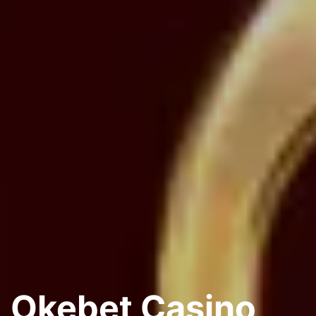
Okebet Casino