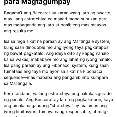
para Magtagumpay
Bagama’t ang Baccarat ay karaniwang laro ng swerte,
may ilang estratehiya na maaari mong subukan para
mas mapaganda ang laro at posibleng mas maayos
ang resulta mo.
Isa sa mga sikat na paraan ay ang Martingale system,
kung saan dinodoble mo ang iyong taya pagkatapos
ng bawat pagkatalo. Ang ideya dito ay kapag nanalo
ka sa wakas, mababawi mo ang lahat ng iyong natalo.
Isa pang paraan ay ang Fibonacci system, kung saan
tumataas ang taya mo ayon sa sikat na Fibonacci
sequence—mas mababa ang panganib nito kumpara
sa Martingale.
Pero tandaan, walang estratehiya ang nakakasigurado
ng panalo. Ang Baccarat ay laro ng pagkakataon, kaya
ang pinakamagandang “stratehiya” ay malaman ang
iyong limitasyon, tumaya nang responsable, at mag-