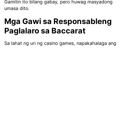
Gamitin ito bilang gabay, pero huwag masyadong
umasa dito.
Mga Gawi sa Responsableng
Paglalaro sa Baccarat
Sa lahat ng uri ng casino games, napakahalaga ang
responsableng paglalaro. Mabilis at nakaka-excite ang
Baccarat, pero madali ring masobrahan ng emosyon,
lalo na kapag natatalo.
Narito ang ilang tips para sa responsableng paglalaro
sa Okebet:
Mag-set ng budget
bago ka magsimulang
maglaro. Kapag naabot mo na ito, tapos na ang
laro para sa araw na iyon.
Mag-break
kung napapansin mong natatalo ka at
kinakabahan ka. Minsan kailangan mo lang
lumayo sandali para makapag-isip nang malinaw.