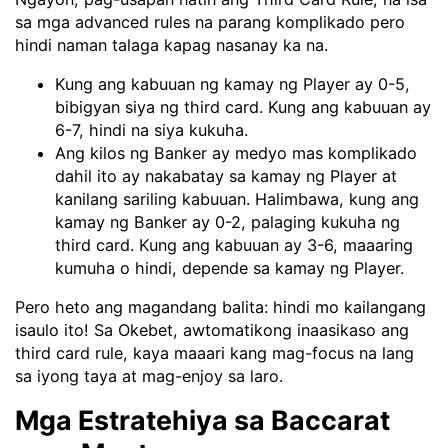
sa mga advanced rules na parang komplikado pero
hindi naman talaga kapag nasanay ka na.
Kung ang kabuuan ng kamay ng Player ay 0-5,
bibigyan siya ng third card. Kung ang kabuuan ay
6-7, hindi na siya kukuha.
Ang kilos ng Banker ay medyo mas komplikado
dahil ito ay nakabatay sa kamay ng Player at
kanilang sariling kabuuan. Halimbawa, kung ang
kamay ng Banker ay 0-2, palaging kukuha ng
third card. Kung ang kabuuan ay 3-6, maaaring
kumuha o hindi, depende sa kamay ng Player.
Pero heto ang magandang balita: hindi mo kailangang
isaulo ito! Sa Okebet, awtomatikong inaasikaso ang
third card rule, kaya maaari kang mag-focus na lang
sa iyong taya at mag-enjoy sa laro.
Mga Estratehiya sa Baccarat